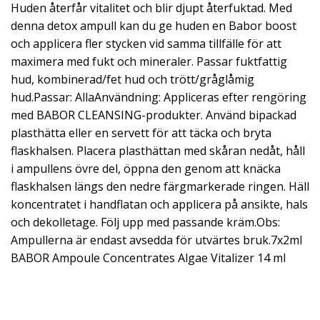
Huden återfår vitalitet och blir djupt återfuktad. Med
denna detox ampull kan du ge huden en Babor boost
och applicera fler stycken vid samma tillfälle för att
maximera med fukt och mineraler. Passar fuktfattig
hud, kombinerad/fet hud och trött/gråglåmig
hud.Passar: AllaAnvändning: Appliceras efter rengöring
med BABOR CLEANSING-produkter. Använd bipackad
plasthätta eller en servett för att täcka och bryta
flaskhalsen. Placera plasthättan med skåran nedåt, håll
i ampullens övre del, öppna den genom att knäcka
flaskhalsen längs den nedre färgmarkerade ringen. Häll
koncentratet i handflatan och applicera på ansikte, hals
och dekolletage. Följ upp med passande kräm.Obs:
Ampullerna är endast avsedda för utvärtes bruk.7x2ml
BABOR Ampoule Concentrates Algae Vitalizer 14 ml