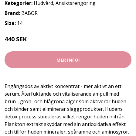
Kategorier:
Hudvård
,
Ansiktsrengöring
Brand:
BABOR
Size:
14
440 SEK
MER INFO!
Engångsdos av aktivt koncentrat - mer aktivt än ett
serum. Återfuktande och vitaliserande ampull med
brun-, grön- och blågröna alger som aktiverar huden
och binder samt eliminerar slaggprodukter. Hudens
detox process stimuleras vilket rengör huden inifrån.
Plankton extrakt skyddar med sin antioxidativa effekt
och tillför huden mineraler, spårämne och aminosyror.