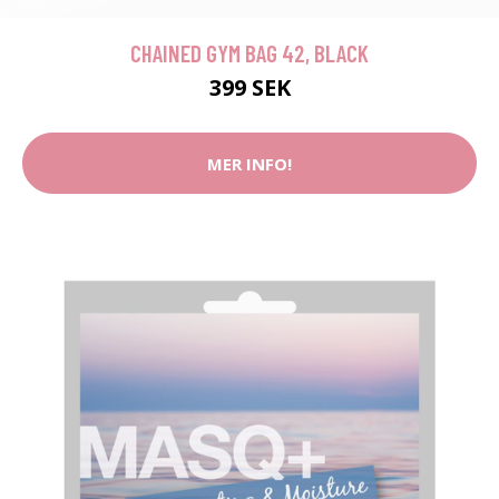
CHAINED GYM BAG 42, BLACK
399 SEK
MER INFO!