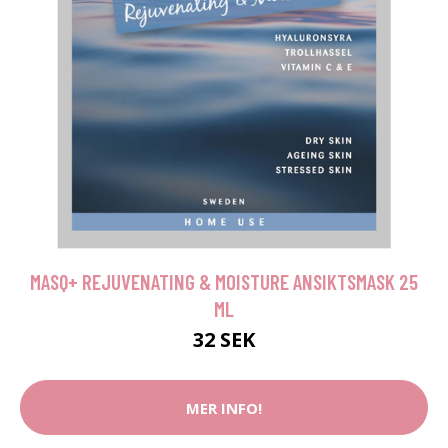
MASQ+ REJUVENATING & MOISTURE ANSIKTSMASK 25
ML
32 SEK
MER INFO!