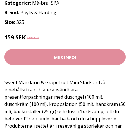
Kategorier:
Må-bra
,
SPA
Brand:
Baylis & Harding
Size:
325
159 SEK
199 SEK
MER INFO!
Sweet Mandarin & Grapefruit Mini Stack är två
innehållsrika och återanvändbara
presentförpackningar med duschgel (100 ml),
duschkräm (100 ml), kroppslotion (50 ml), handkräm (50
ml), badkristaller (25 gr) och dusch/badsvamp, allt du
behöver för en underbar bad- och duschupplevelse.
Produkterna i settet är i resevänliga storlekar och har