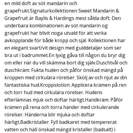
en mild doft av söt mandarin och
grapefrukt.Signaturkollektionen Sweet Mandarin &
Grapefruit är Baylis & Hardings mest sålda doft. Den
underbara kombinationen av söt mandarin og
grapefrukt har blivit noga utvald för att verka
avkopplande för både kropp och själ. Kollektionen har
en elegant svart/vit design med gulddetaljer som ser
bra ut i badrummet.En lyxig gåva till någon du bryr dig
om eller när du vill skämma bort dig själv.Duschtvål och
duschkräm: Fukta huden och påför önskad mängd på
kroppen med cirkulära rörelser. Skölj av och njut av din
fantastiska hud.Kroppslotion: Applicera krämen på ren
och torr hud med cirkulära rörelser. Hudens
efterlämnas mjuk och doftar härligt.Handkräm: Påför
krämen på rena och torra händer med cirkulerande
rörelser. Händerna blir mjuka och doftar
härligt.Badkristaller: Fyll badkaret med tempererat
vatten och häll önskad mängd kristaller (badsalt) i