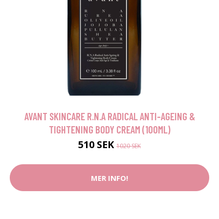
AVANT SKINCARE R.N.A RADICAL ANTI-AGEING &
TIGHTENING BODY CREAM (100ML)
510 SEK
1020 SEK
MER INFO!