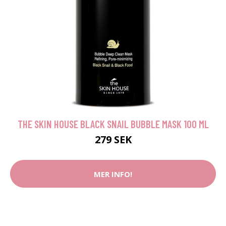
THE SKIN HOUSE BLACK SNAIL BUBBLE MASK 100 ML
279 SEK
MER INFO!