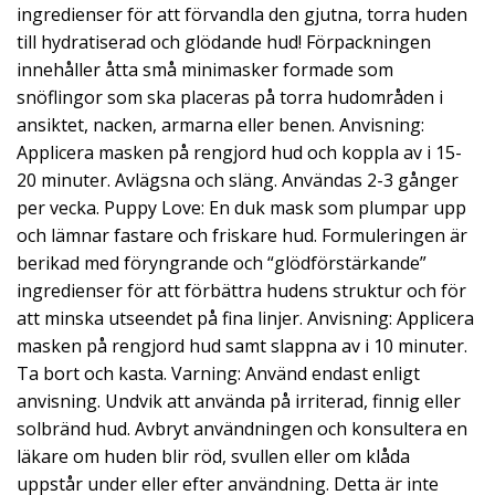
ingredienser för att förvandla den gjutna, torra huden
till hydratiserad och glödande hud! Förpackningen
innehåller åtta små minimasker formade som
snöflingor som ska placeras på torra hudområden i
ansiktet, nacken, armarna eller benen. Anvisning:
Applicera masken på rengjord hud och koppla av i 15-
20 minuter. Avlägsna och släng. Användas 2-3 gånger
per vecka. Puppy Love: En duk mask som plumpar upp
och lämnar fastare och friskare hud. Formuleringen är
berikad med föryngrande och “glödförstärkande”
ingredienser för att förbättra hudens struktur och för
att minska utseendet på fina linjer. Anvisning: Applicera
masken på rengjord hud samt slappna av i 10 minuter.
Ta bort och kasta. Varning: Använd endast enligt
anvisning. Undvik att använda på irriterad, finnig eller
solbränd hud. Avbryt användningen och konsultera en
läkare om huden blir röd, svullen eller om klåda
uppstår under eller efter användning. Detta är inte