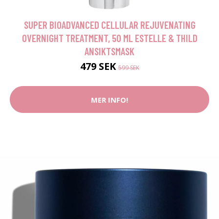
SUPER BIOADVANCED CELLULAR REJUVENATING
OVERNIGHT TREATMENT, 50 ML ESTELLE & THILD
ANSIKTSMASK
479 SEK
599 SEK
MER INFO!