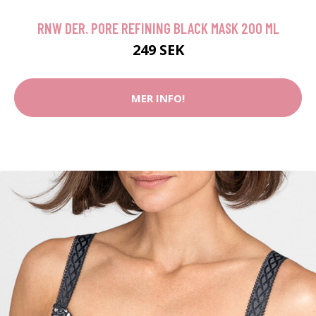
RNW DER. PORE REFINING BLACK MASK 200 ML
249 SEK
MER INFO!