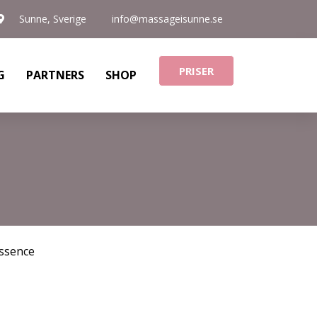
Sunne, Sverige
info@massageisunne.se
PRISER
G
PARTNERS
SHOP
ssence