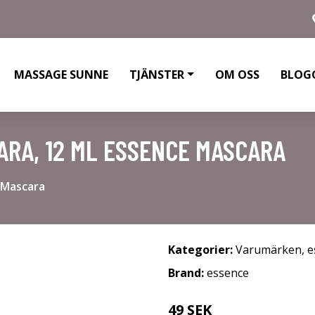
MASSAGE SUNNE
TJÄNSTER
OM OSS
BLOG
RA, 12 ML ESSENCE MASCARA
 Mascara
Kategorier:
Varumärken
,
e
Brand:
essence
49 SEK