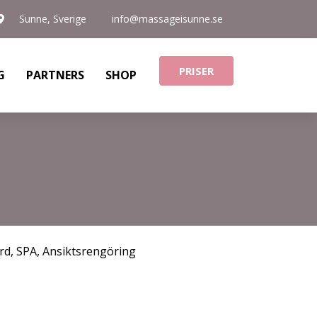
Sunne, Sverige
info@massageisunne.se
PRISER
G
PARTNERS
SHOP
rd
,
SPA
,
Ansiktsrengöring