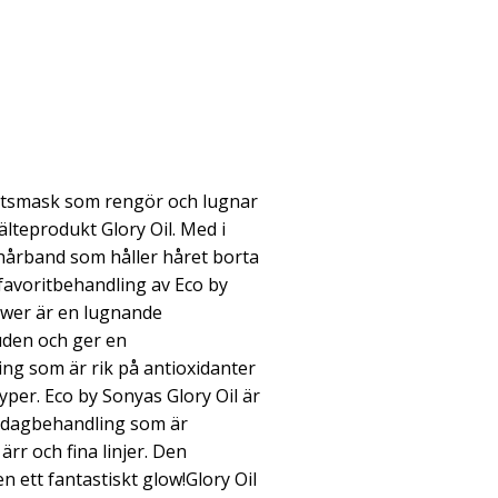
ktsmask som rengör och lugnar
lteprodukt Glory Oil. Med i
t hårband som håller håret borta
 favoritbehandling av Eco by
ower är en lugnande
den och ger en
ng som är rik på antioxidanter
yper. Eco by Sonyas Glory Oil är
h dagbehandling som är
rr och fina linjer. Den
n ett fantastiskt glow!Glory Oil