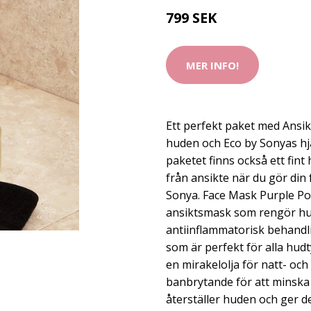
799 SEK
MER INFO!
Ett perfekt paket med Ansi
huden och Eco by Sonyas hjä
paketet finns också ett fin
från ansikte när du gör din
Sonya. Face Mask Purple P
ansiktsmask som rengör hu
antiinflammatorisk behandli
som är perfekt för alla hudt
en mirakelolja för natt- oc
banbrytande för att minska ä
återställer huden och ger de