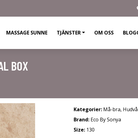
MASSAGE SUNNE
TJÄNSTER
OM OSS
BLOG
AL BOX
Kategorier:
Må-bra
,
Hudvå
Brand:
Eco By Sonya
Size:
130