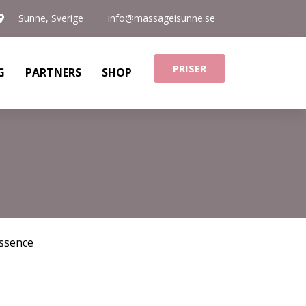
Sunne, Sverige
info@massageisunne.se
PRISER
G
PARTNERS
SHOP
ssence