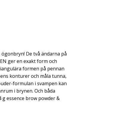
a ögonbryn! De två ändarna på
N ger en exakt form och
 triangulära formen på pennan
rynens konturer och måla tunna,
ll-puder-formulan i svampen kan
lanrum i brynen. Och båda
.4 g essence brow powder &