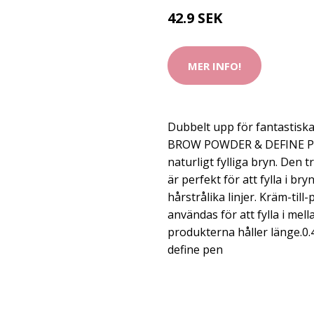
42.9 SEK
MER INFO!
Dubbelt upp för fantastisk
BROW POWDER & DEFINE PE
naturligt fylliga bryn. Den
är perfekt för att fylla i b
hårstrålika linjer. Kräm-ti
användas för att fylla i mel
produkterna håller länge.0
define pen