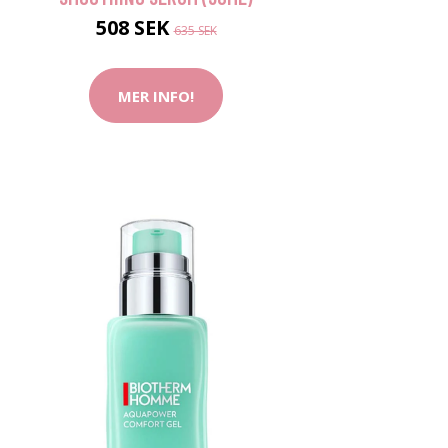
508 SEK
635 SEK
MER INFO!