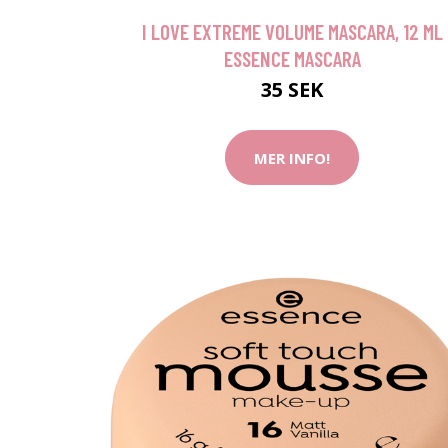
I LOVE EXTREME VOLUME MASCARA, 12 ML
ESSENCE MASCARA
35 SEK
MER INFO!