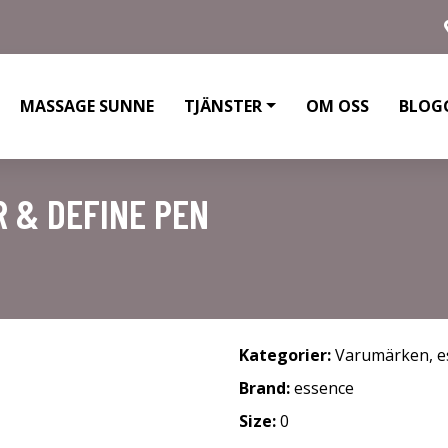
MASSAGE SUNNE
TJÄNSTER
OM OSS
BLOG
 & DEFINE PEN
Kategorier:
Varumärken
,
e
Brand:
essence
Size:
0