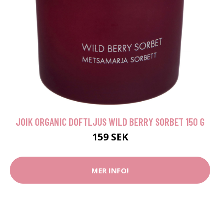
JOIK ORGANIC DOFTLJUS WILD BERRY SORBET 150 G
159 SEK
MER INFO!