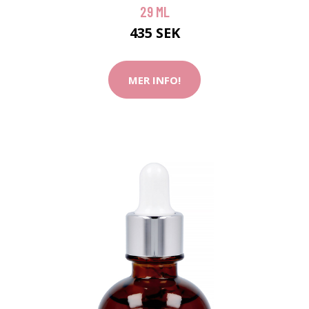
29 ML
435 SEK
MER INFO!