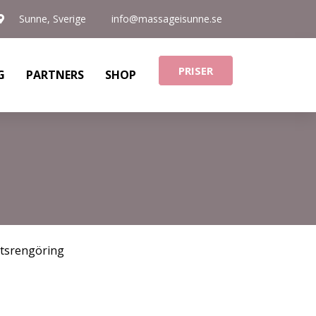
Sunne, Sverige
info@massageisunne.se
PRISER
G
PARTNERS
SHOP
ktsrengöring