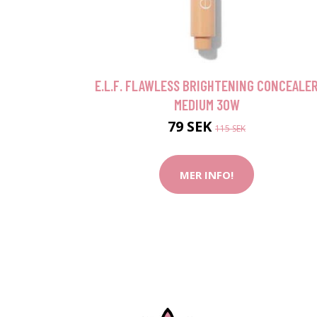
E.L.F. FLAWLESS BRIGHTENING CONCEALE
MEDIUM 30W
79 SEK
115 SEK
MER INFO!