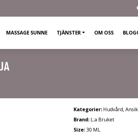
MASSAGE SUNNE
TJÄNSTER
OM OSS
BLOG
JA
Kategorier:
Hudvård
,
Ansi
Brand:
L:a Bruket
Size:
30 ML