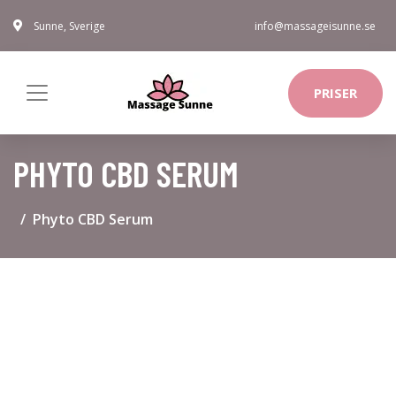
Sunne, Sverige
info@massageisunne.se
PRISER
PHYTO CBD SERUM
Phyto CBD Serum