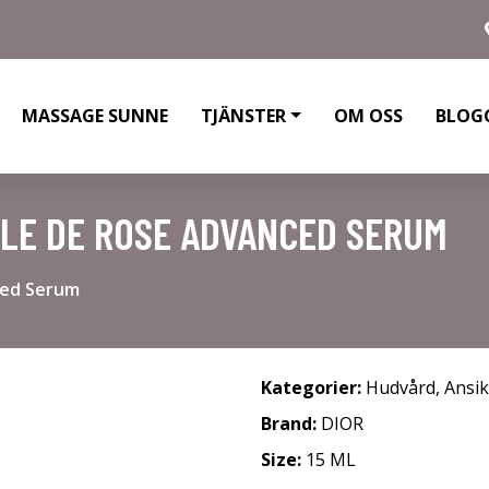
MASSAGE SUNNE
TJÄNSTER
OM OSS
BLOG
ILE DE ROSE ADVANCED SERUM
ced Serum
Kategorier:
Hudvård
,
Ansi
Brand:
DIOR
Size:
15 ML