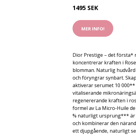
1495 SEK
MER INFO!
Dior Prestige – det första
koncentrerar kraften i Rose
blomman. Naturlig hudvård 
och föryngrar synbart. Skap
aktiverar serumet 10 000**
vitaliserande mikronärings
regenererande kraften i ro
formel av La Micro-Huile d
% naturligt ursprung*** är
och kombinerar den närand
ett djupgående, naturligt s