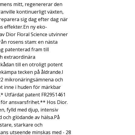
mens mitt, regenererar den
anville kontinuerligt växten,
 reparera sig dag efter dag när
s effekter.En ny eko-
v Dior Floral Science utvinner
rån rosens stam: en nästa
 patenterad fram till
h extraordinära
dan till en otroligt potent
bekämpa tecken på åldrande.I
 22 mikronäringsämnena och
t inne i huden för märkbar
n.* Utfärdat patent FR2951461
 för ansvarsfrihet.** Hos Dior.
n, fylld med djup, intensiv
ld och glödande av hälsa.På
stare, starkare och
kans utseende minskas med - 28