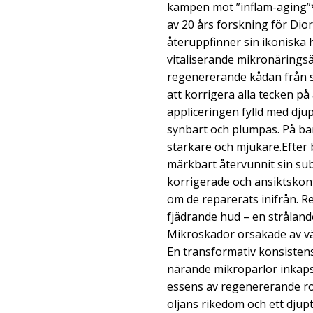
kampen mot ”inflam-aging”*
av 20 års forskning för Dio
återuppfinner sin ikonisk
vitaliserande mikronäring
regenererande kådan från s
att korrigera alla tecken på
appliceringen fylld med djup
synbart och plumpas. På bar
starkare och mjukare.Efter 
märkbart återvunnit sin su
korrigerade och ansiktskont
om de reparerats inifrån. Re
fjädrande hud – en stråland
Mikroskador orsakade av väd
En transformativ konsistens
närande mikropärlor inkaps
essens av regenererande ro
oljans rikedom och ett djup