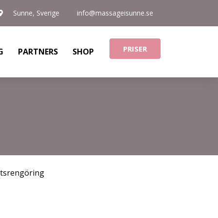
Sunne, Sverige
info@massageisunne.se
PRISER
G
PARTNERS
SHOP
ktsrengöring