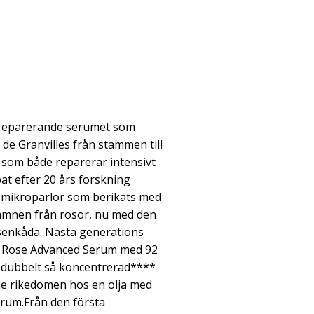
* reparerande serumet som
 de Granvilles från stammen till
som både reparerar intensivt
at efter 20 års forskning
 mikropärlor som berikats med
ämnen från rosor, nu med den
senkåda. Nästa generations
e Rose Advanced Serum med 92
 dubbelt så koncentrerad****
e rikedomen hos en olja med
erum.Från den första