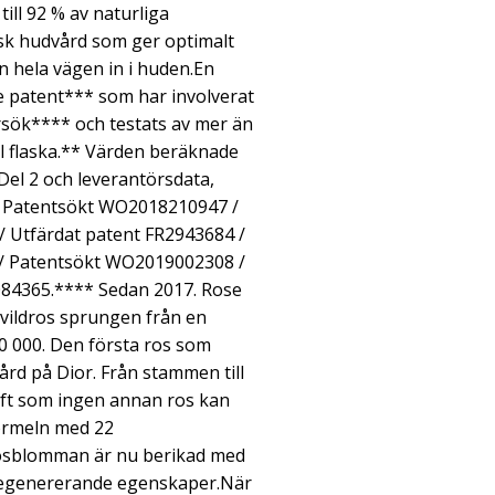
ill 92 % av naturliga
sk hudvård som ger optimalt
n hela vägen in i huden.En
e patent*** som har involverat
sök**** och testats av mer än
l flaska.** Värden beräknade
Del 2 och leverantörsdata,
* Patentsökt WO2018210947 /
 Utfärdat patent FR2943684 /
 / Patentsökt WO2019002308 /
084365.**** Sedan 2017. Rose
n vildros sprungen från en
40 000. Den första ros som
rd på Dior. Från stammen till
ft som ingen annan ros kan
ormeln med 22
osblomman är nu berikad med
regenererande egenskaper.När