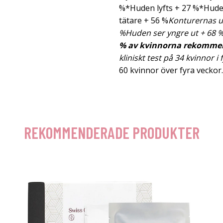
%*Huden lyfts + 27 %*Hude
tätare + 56 %
Konturernas u
%
Huden ser yngre ut + 68 
% av kvinnorna rekommen
kliniskt test på 34 kvinnor i 
60 kvinnor över fyra veckor.
REKOMMENDERADE PRODUKTER