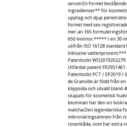
serum.En formel bestående t
ingredienser** för kosmeti
upptag och djup penetratio
formel med sex registrerad
mer än 165 formuleringsför
650 kvinnor.***** I en 30 m
utifrån ISO 16128 standard 
inklusive vattenprocent.**
Patentsökt WO2019202279 /
Utfärdat patent FR2951461
Patentsökt PCT / EP2019 / 
de Granville är född från e
klippsida och utvald bland 
skapats för kosmetisk hudvå
blomman har den en livskra
matcha.Den legendariska f
mikronäringsämnen från r
rosenkåda, som har extra 