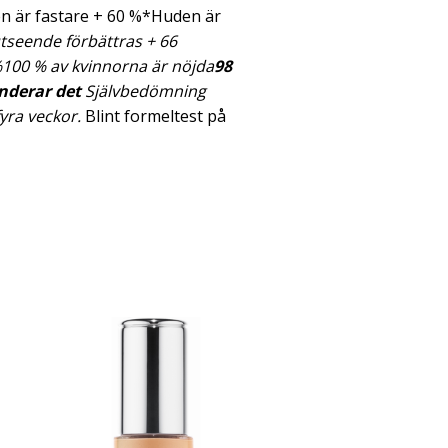
n är fastare + 60 %*Huden är
tseende förbättras + 66
%
100 % av kvinnorna är nöjda
98
derar det
Självbedömning
fyra veckor.
Blint formeltest på