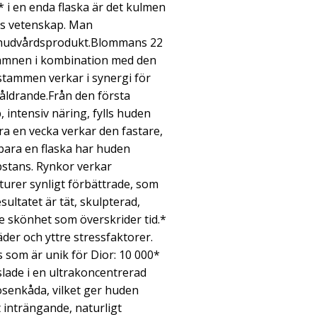
 i en enda flaska är det kulmen
rs vetenskap. Man
a hudvårdsprodukt.Blommans 22
sämnen i kombination med den
tammen verkar i synergi för
 åldrande.Från den första
, intensiv näring, fylls huden
a en vecka verkar den fastare,
bara en flaska har huden
bstans. Rynkor verkar
urer synligt förbättrade, som
sultatet är tät, skulpterad,
e skönhet som överskrider tid.*
er och yttre stressfaktorer.
 som är unik för Dior: 10 000*
lade i en ultrakoncentrerad
senkåda, vilket ger huden
t inträngande, naturligt