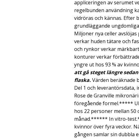
appliceringen av serumet ve
regelbunden användning ka
vidröras och kännas. Efter
grundläggande ungdomliga 
Miljoner nya celler avslöja
verkar huden tätare och fas
och rynkor verkar märkbart
konturer verkar förbättrade
yngre ut hos 93 % av kvinn
att gå steget längre sedan
flaska.
Värden beräknade b
Del 1 och leverantörsdata, 
Rose de Granville mikronä
föregående formel.***** Ul
hos 22 personer mellan 50 o
månad.****** In vitro-test
kvinnor över fyra veckor. N
gången samlar sin dubbla e