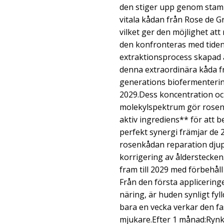
den stiger upp genom stam
vitala kådan från Rose de Gr
vilket ger den möjlighet att
den konfronteras med tiden
extraktionsprocess skapad a
denna extraordinära kåda f
generations biofermentering
2029.Dess koncentration oc
molekylspektrum gör rosenkå
aktiv ingrediens** för att 
perfekt synergi främjar de
rosenkådan reparation djup
korrigering av ålderstecke
fram till 2029 med förbehåll
Från den första appliceringe
näring, är huden synligt fyl
bara en vecka verkar den fa
mjukare.Efter 1 månad:Ryn