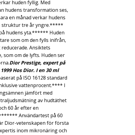
rkar huden fyllig. Med
n hudens transformation ses,
 bara en månad verkar hudens
struktur tre år yngre.*****
s på hudens yta.****** Huden
tare som om den fylls inifrån,
 reducerade. Ansiktets
, som om de lyfts. Huden ser
orna.
Dior Prestige, expert på
 1999
Hos Dior.
I en 30 ml
aserat på ISO 16128 standard
inklusive vattenprocent.**** I
ringsämnen jämfört med
traljudsmätning av hudtäthet
ch 60 år efter en
.******* Användartest på 60
är Dior-vetenskapen för första
xpertis inom mikronäring och