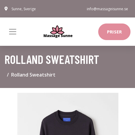
Sunne, Sverige
info@massageisunne.se
PRISER
ROLLAND SWEATSHIRT
Rolland Sweatshirt