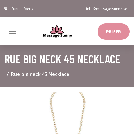
Sunne, Sverige
info@massageisunne.se
PRISER
RUE BIG NECK 45 NECKLACE
Rue big neck 45 Necklace