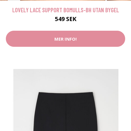
LOVELY LACE SUPPORT BOMULLS-BH UTAN BYGEL
549 SEK
MER INFO!