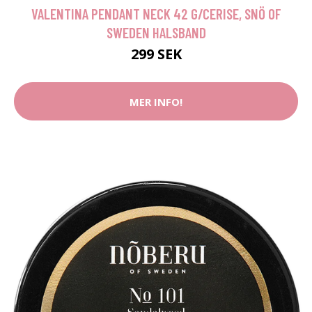
VALENTINA PENDANT NECK 42 G/CERISE, SNÖ OF
SWEDEN HALSBAND
299 SEK
MER INFO!