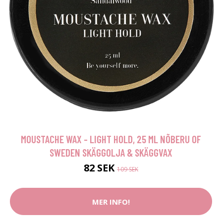
MOUSTACHE WAX - LIGHT HOLD, 25 ML NÕBERU OF
SWEDEN SKÄGGOLJA & SKÄGGVAX
82 SEK
109 SEK
MER INFO!