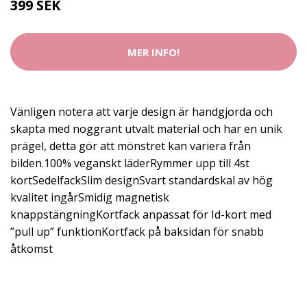
399 SEK
MER INFO!
Vänligen notera att varje design är handgjorda och
skapta med noggrant utvalt material och har en unik
prägel, detta gör att mönstret kan variera från
bilden.100% veganskt läderRymmer upp till 4st
kortSedelfackSlim designSvart standardskal av hög
kvalitet ingårSmidig magnetisk
knappstängningKortfack anpassat för Id-kort med
”pull up” funktionKortfack på baksidan för snabb
åtkomst