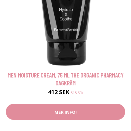
MEN MOISTURE CREAM, 75 ML THE ORGANIC PHARMACY
DAGKRÄM
412 SEK
515 SEK
MER INFO!