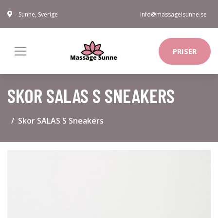
Sunne, Sverige
info@massageisunne.se
PRISER
SKOR SALAS S SNEAKERS
Skor SALAS S Sneakers