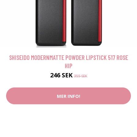
SHISEIDO MODERNMATTE POWDER LIPSTICK 517 ROSE
HIP
246 SEK
355 SEK
MER INFO!