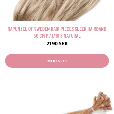
RAPUNZEL OF SWEDEN HAIR PIECES SLEEK HAIRBAND
50 CM M7.1/10.8 NATURAL
2190 SEK
MER INFO!