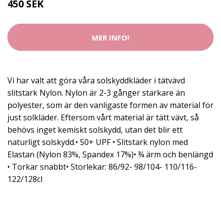
450 SEK
MER INFO!
Vi har valt att göra våra solskyddkläder i tätvävd
slitstark Nylon. Nylon är 2-3 gånger starkare än
polyester, som är den vanligaste formen av material för
just solkläder. Eftersom vårt material är tätt vävt, så
behövs inget kemiskt solskydd, utan det blir ett
naturligt solskydd.• 50+ UPF • Slitstark nylon med
Elastan (Nylon 83%, Spandex 17%)• ¾ ärm och benlängd
• Torkar snabbt• Storlekar: 86/92- 98/104- 110/116-
122/128cl