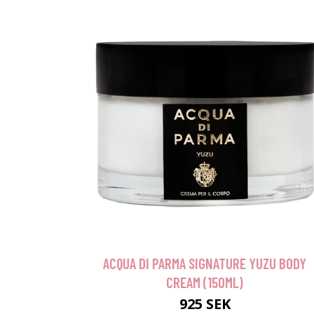
ACQUA DI PARMA SIGNATURE YUZU BODY
CREAM (150ML)
925 SEK