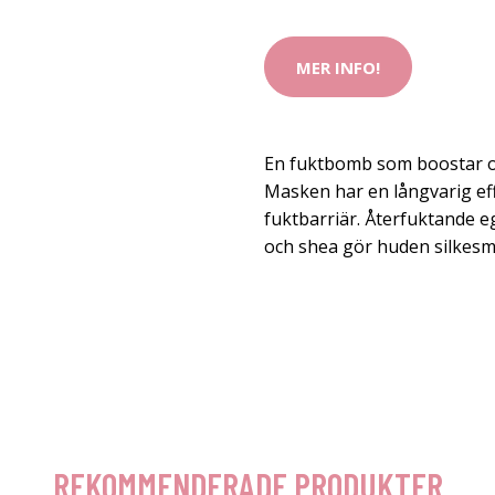
MER INFO!
En fuktbomb som boostar oc
Masken har en långvarig ef
fuktbarriär. Återfuktande 
och shea gör huden silkesm
REKOMMENDERADE PRODUKTER