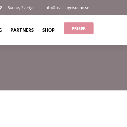
Sunne, Sverige
info@massageisunne.se
PRISER
G
PARTNERS
SHOP