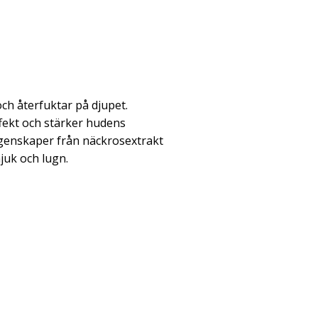
h återfuktar på djupet.
fekt och stärker hudens
egenskaper från näckrosextrakt
juk och lugn.