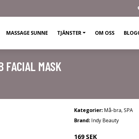
MASSAGE SUNNE
TJÄNSTER
OM OSS
BLOG
B FACIAL MASK
Kategorier:
Må-bra
,
SPA
Brand:
Indy Beauty
169 SEK