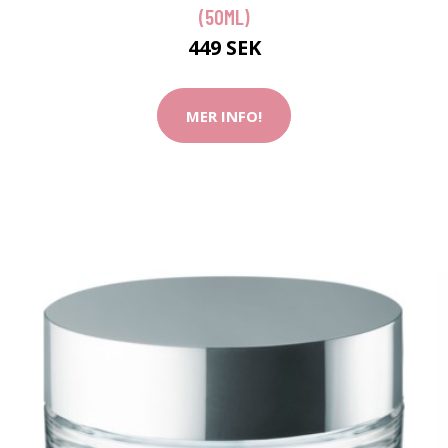
(50ML)
449 SEK
MER INFO!