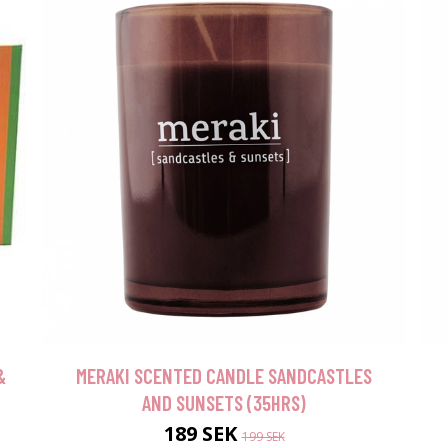
&
MERAKI SCENTED CANDLE SANDCASTLES
AND SUNSETS (35HRS)
189 SEK
199 SEK