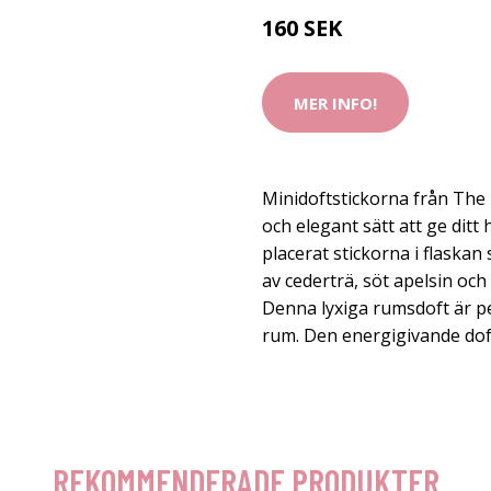
160 SEK
MER INFO!
Minidoftstickorna från The R
och elegant sätt att ge dit
placerat stickorna i flaskan 
av cederträ, söt apelsin oc
Denna lyxiga rumsdoft är p
rum. Den energigivande dofte
REKOMMENDERADE PRODUKTER