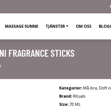
MASSAGE SUNNE
TJÄNSTER
OM OSS
BLOG
INI FRAGRANCE STICKS
s
Kategorier:
Må-bra
,
Doft o
Brand:
Rituals
Size:
70 ML