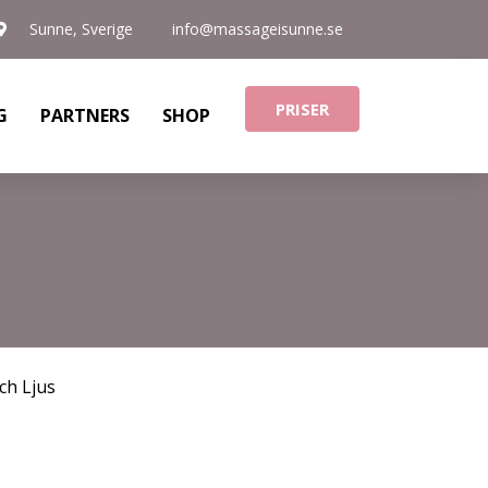
Sunne, Sverige
info@massageisunne.se
PRISER
G
PARTNERS
SHOP
ch Ljus