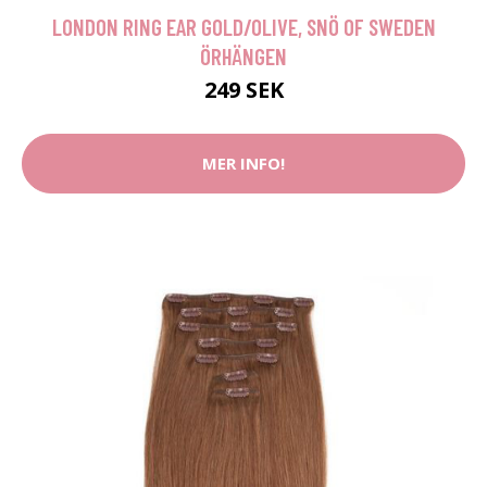
LONDON RING EAR GOLD/OLIVE, SNÖ OF SWEDEN
ÖRHÄNGEN
249 SEK
MER INFO!