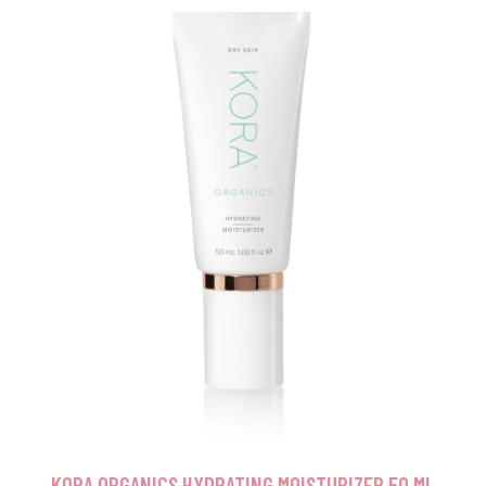
KORA ORGANICS HYDRATING MOISTURIZER 50 ML