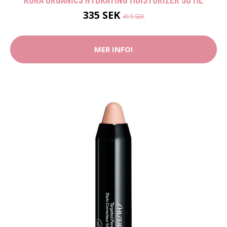
335 SEK
419 SEK
MER INFO!