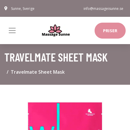
Sunne, Sverige
info@massageisunne.se
PRISER
TRAVELMATE SHEET MASK
Travelmate Sheet Mask