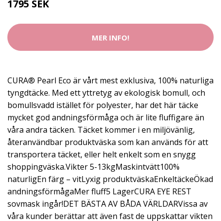
1795 SEK
MER INFO!
CURA® Pearl Eco är vårt mest exklusiva, 100% naturliga
tyngdtäcke. Med ett yttretyg av ekologisk bomull, och
bomullsvadd istället för polyester, har det här täcke
mycket god andningsförmåga och är lite fluffigare än
våra andra täcken. Täcket kommer i en miljövänlig,
återanvändbar produktväska som kan används för att
transportera täcket, eller helt enkelt som en snygg
shoppingväska.Vikter 5-13kgMaskintvätt100%
naturligEn färg – vitLyxig produktväskaEnkeltäckeÖkad
andningsförmågaMer fluff5 LagerCURA EYE REST
sovmask ingår!DET BÄSTA AV BÅDA VÄRLDARVissa av
våra kunder berättar att även fast de uppskattar vikten