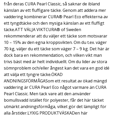
från deras CURA Pearl Classic, så saknar de ibland
känslan av ett fluffigare täcke. Genom att addera mer
vaddering kombinerar CURA® Pearl Eco effekterna av
ett tyngdtäcke och den mysiga känslan av ett fluffigt
täcke.ATT VÄLJA VIKTCURA® of Sweden
rekommenderar att du väljer ett täcke som motsvarar
10 – 15% av den egna kroppsvikten. Om du t.ex. väger
70 kg, väljer du ett täcke som väger 7 – 9 kg. Det här är
dock bara en rekommendation, och vilken vikt man
trivs bäst med är helt individuellt. Om du lider av stora
sömnproblem och/eller ångest kan det vara en god idé
att välja ett tyngre täcke.ÖKAD
ANDNINGSFÖRMÅGASom ett resultat av ökad mängd
vaddering är CURA Pearl Eco något varmare än CURA
Pearl Classic. Men tack vare att den använder
bomullsvadd istället för polyester, får det här täcket
utmärkt andningsförmåga, vilket gör det lämpligt för
alla årstider.LYXIG PRODUKTVÄSKADen här