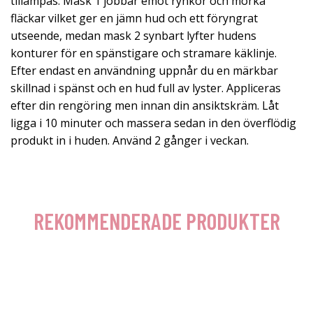
tillämpas. Mask 1 jobbar emot rynkor och mörka
fläckar vilket ger en jämn hud och ett föryngrat
utseende, medan mask 2 synbart lyfter hudens
konturer för en spänstigare och stramare käklinje.
Efter endast en användning uppnår du en märkbar
skillnad i spänst och en hud full av lyster. Appliceras
efter din rengöring men innan din ansiktskräm. Låt
ligga i 10 minuter och massera sedan in den överflödig
produkt in i huden. Använd 2 gånger i veckan.
REKOMMENDERADE PRODUKTER