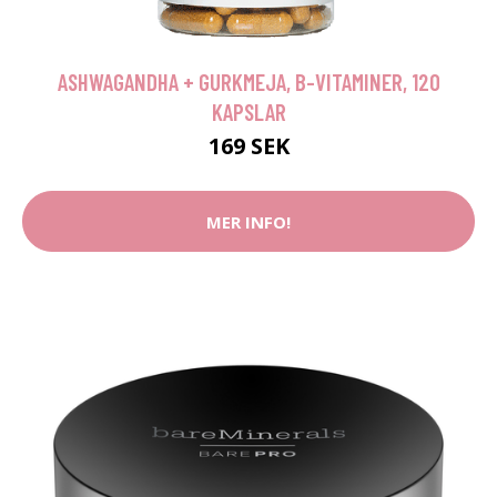
ASHWAGANDHA + GURKMEJA, B-VITAMINER, 120
KAPSLAR
169 SEK
MER INFO!