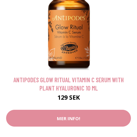
ANTIPODES GLOW RITUAL VITAMIN C SERUM WITH
PLANT HYALURONIC 10 ML
129 SEK
MER INFO!