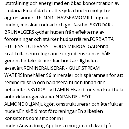
utstrålning och energi med en ökad koncentration av
Undaria Pinatifida för att skydda huden mot yttre
aggressioner.LUGNAR - HAVSKAMOMILLLugnar
huden, minskar rodnad och ger fasthet.SKYDDAR -
BRUNALGERSkyddar huden från effekterna av
föroreningar och stärker hudbarriären.FÖRBÄTTA
HUDENS TOLERANS – RÖDA MIKROALGADenna
kraftfulla neuro-lugnande ingrediens som erhålls
genom bioteknik minskar hudkänsligheten
avsevärt.REMINERALISERAR - GULF STREAM
WATERSInnehåller 96 mineraler och spårämnen för att
remineralisera och balansera huden innan den
behandlas.SKYDDA - VITAMIN EKänd för sina kraftfulla
antioxidantegenskaper.NÄRANDE - SÖT
ALMONDOLJAMjukgör, omstrukturerar och återfuktar
huden.En sköld mot föroreningar.En silkeslen
konsistens som smälter in i
huden.Användning:Applicera morgon och kväll på