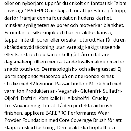
eller en nybörjare uppnår du enkelt en fantastisk “glam
coverage”.BAREPRO är skapad för att prestera på topp,
därför främjar denna foundation hudens klarhet,
minskar synligheten av porer och motverkar blankhet.
Formulan är silkesmjuk och har en viktlös känsla,
täpper inte till porer eller orsakar utbrott.Här får du en
skräddarsydd täckning utan vare sig kakigt utseende
eller känsla och du kan enkelt gå från en lättare
dagsmakeup till en mer täckande kvällsmakeup med en
snabb touch-up. Dermatologiskt- och allergitestad. Ej
portilltäppande.*Baserad på en oberoende klinisk
studie med 32 kvinnor. Passar hudton: Mörk hud med
varm ton Produkten är:- Vegansk- Glutenfri- Sulfatfri-
Oljefri- Doftfri- Kemikaliefri- Alkoholfri- Cruelty
FreeAnvändning: För att få den perfekta airbrush
finishen, applicera BAREPRO Performance Wear
Powder Foundation med Core Coverage Brush för att
skapa önskad täckning. Den praktiska hopfällbara