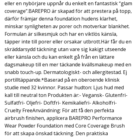
eller en nybörjare uppnår du enkelt en fantastisk “glam
coverage”.BAREPRO är skapad för att prestera på topp,
därför främjar denna foundation hudens klarhet,
minskar synligheten av porer och motverkar blankhet.
Formulan är silkesmjuk och har en viktlös känsla,
täpper inte till porer eller orsakar utbrott.Här får du en
skräddarsydd täckning utan vare sig kakigt utseende
eller känsla och du kan enkelt gå från en lättare
dagsmakeup till en mer täckande kvällsmakeup med en
snabb touch-up. Dermatologiskt- och allergitestad. Ej
portilltäppande.*Baserad på en oberoende klinisk
studie med 32 kvinnor. Passar hudton: Ljus hud med
kall till neutral ton Produkten är:- Vegansk- Glutenfri-
Sulfatfri- Oljefri- Doftfri- Kemikaliefri- Alkoholfri-
Cruelty FreeAnvändning: För att få den perfekta
airbrush finishen, applicera BAREPRO Performance
Wear Powder Foundation med Core Coverage Brush
för att skapa önskad täckning. Den praktiska