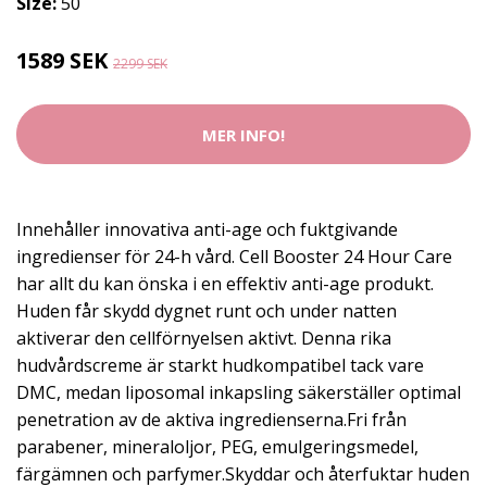
Size:
50
1589 SEK
2299 SEK
MER INFO!
Innehåller innovativa anti-age och fuktgivande
ingredienser för 24-h vård. Cell Booster 24 Hour Care
har allt du kan önska i en effektiv anti-age produkt.
Huden får skydd dygnet runt och under natten
aktiverar den cellförnyelsen aktivt. Denna rika
hudvårdscreme är starkt hudkompatibel tack vare
DMC, medan liposomal inkapsling säkerställer optimal
penetration av de aktiva ingredienserna.Fri från
parabener, mineraloljor, PEG, emulgeringsmedel,
färgämnen och parfymer.Skyddar och återfuktar huden