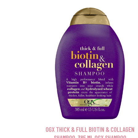
OGX THICK & FULL BIOTIN & COLLAGEN
SHAMPOO, 385 ML OGX SHAMPOO