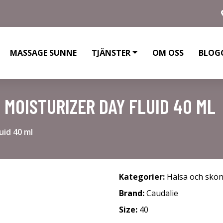
MASSAGE SUNNE
TJÄNSTER
OM OSS
BLOG
 MOISTURIZER DAY FLUID 40 ML
uid 40 ml
Kategorier:
Hälsa och skö
Brand:
Caudalie
Size:
40