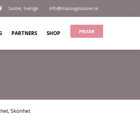
Sunne, Sverige
info@massageisunne.se
PRISER
G
PARTNERS
SHOP
nhet
,
Skönhet