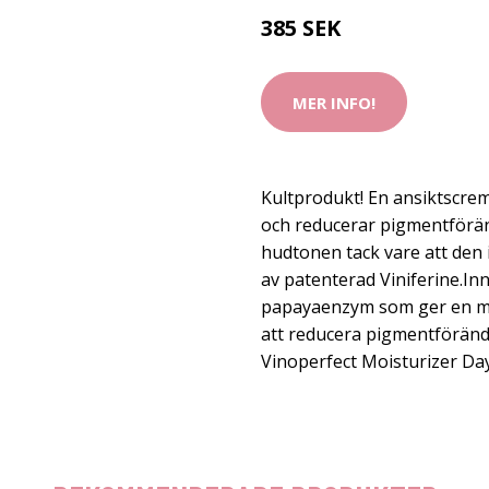
385 SEK
MER INFO!
Kultprodukt! En ansiktscre
och reducerar pigmentförän
hudtonen tack vare att den 
av patenterad Viniferine.In
papayaenzym som ger en mild
att reducera pigmentföränd
Vinoperfect Moisturizer Day