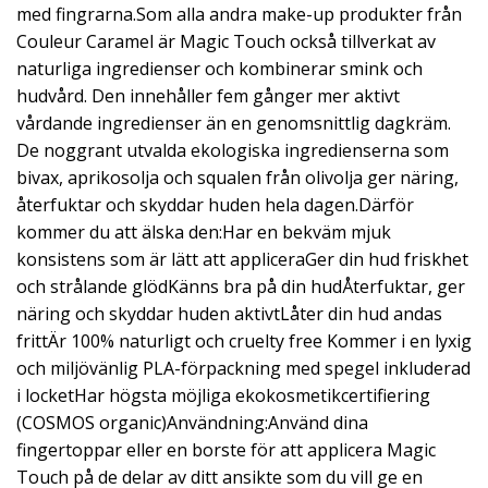
med fingrarna.Som alla andra make-up produkter från
Couleur Caramel är Magic Touch också tillverkat av
naturliga ingredienser och kombinerar smink och
hudvård. Den innehåller fem gånger mer aktivt
vårdande ingredienser än en genomsnittlig dagkräm.
De noggrant utvalda ekologiska ingredienserna som
bivax, aprikosolja och squalen från olivolja ger näring,
återfuktar och skyddar huden hela dagen.Därför
kommer du att älska den:Har en bekväm mjuk
konsistens som är lätt att appliceraGer din hud friskhet
och strålande glödKänns bra på din hudÅterfuktar, ger
näring och skyddar huden aktivtLåter din hud andas
frittÄr 100% naturligt och cruelty free Kommer i en lyxig
och miljövänlig PLA-förpackning med spegel inkluderad
i locketHar högsta möjliga ekokosmetikcertifiering
(COSMOS organic)Användning:Använd dina
fingertoppar eller en borste för att applicera Magic
Touch på de delar av ditt ansikte som du vill ge en