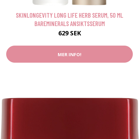
SKINLONGEVITY LONG LIFE HERB SERUM, 50 ML
BAREMINERALS ANSIKTSSERUM
629 SEK
MER INFO!