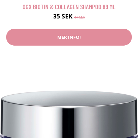
OGX BIOTIN & COLLAGEN SHAMPOO 89 ML
35 SEK
44 SEK
MER INFO!