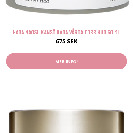
HADA NAOSU KANSÖ HADA VÅRDA TORR HUD 50 ML
675 SEK
MER INFO!