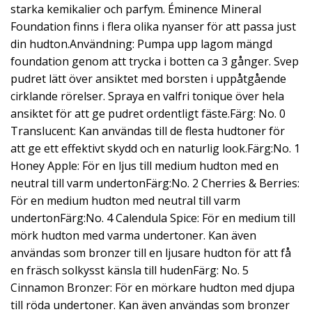
starka kemikalier och parfym. Éminence Mineral
Foundation finns i flera olika nyanser för att passa just
din hudton.Användning: Pumpa upp lagom mängd
foundation genom att trycka i botten ca 3 gånger. Svep
pudret lätt över ansiktet med borsten i uppåtgående
cirklande rörelser. Spraya en valfri tonique över hela
ansiktet för att ge pudret ordentligt fäste.Färg: No. 0
Translucent: Kan användas till de flesta hudtoner för
att ge ett effektivt skydd och en naturlig look.Färg:No. 1
Honey Apple: För en ljus till medium hudton med en
neutral till varm undertonFärg:No. 2 Cherries & Berries:
För en medium hudton med neutral till varm
undertonFärg:No. 4 Calendula Spice: För en medium till
mörk hudton med varma undertoner. Kan även
användas som bronzer till en ljusare hudton för att få
en fräsch solkysst känsla till hudenFärg: No. 5
Cinnamon Bronzer: För en mörkare hudton med djupa
till röda undertoner. Kan även användas som bronzer