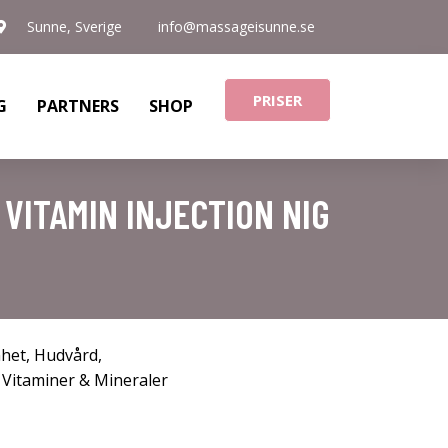
Sunne, Sverige
info@massageisunne.se
PRISER
G
PARTNERS
SHOP
VITAMIN INJECTION NIG
nhet
,
Hudvård
,
,
Vitaminer & Mineraler