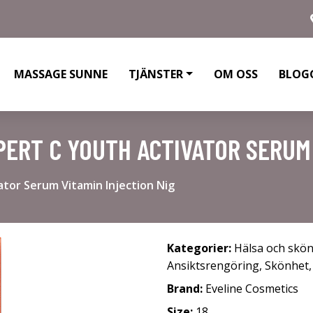
MASSAGE SUNNE
TJÄNSTER
OM OSS
BLOG
PERT C YOUTH ACTIVATOR SERUM 
ator Serum Vitamin Injection Nig
Kategorier:
Hälsa och skö
Ansiktsrengöring
,
Skönhet
Brand:
Eveline Cosmetics
Size:
18