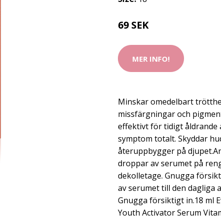
69 SEK
MER INFO!
Minskar omedelbart trötth
missfärgningar och pigment
effektivt för tidigt åldrand
symptom totalt. Skyddar hu
återuppbygger på djupet.An
droppar av serumet på rengj
dekolletage. Gnugga försikti
av serumet till den dagliga 
Gnugga försiktigt in.18 ml 
Youth Activator Serum Vitam