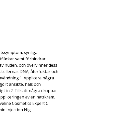
etssymptom, synliga
fläckar samt förhindrar
e av huden, och övervinner dess
dcellernas DNA, återfuktar och
vändning:1. Applicera några
ort ansikte, hals och
gt in.2. Tillsätt några droppar
appliceringen av en nattkräm.
Eveline Cosmetics Expert C
in Injection Nig