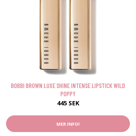
BOBBI BROWN LUXE SHINE INTENSE LIPSTICK WILD
POPPY
445 SEK
MER INFO!