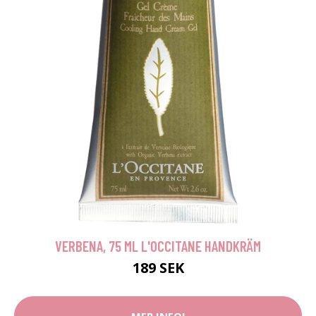
VERBENA, 75 ML L'OCCITANE HANDKRÄM
189 SEK
MER INFO!