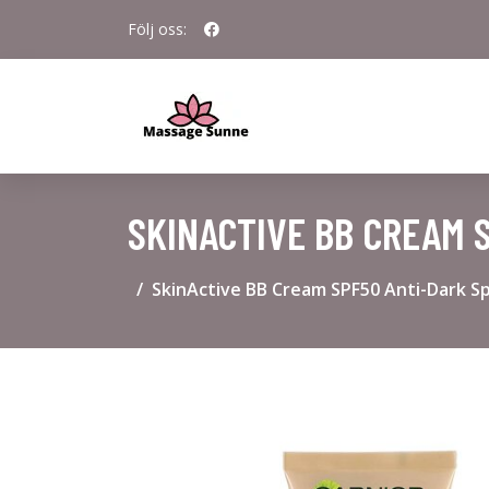
Följ oss:
SKINACTIVE BB CREAM 
SkinActive BB Cream SPF50 Anti-Dark S