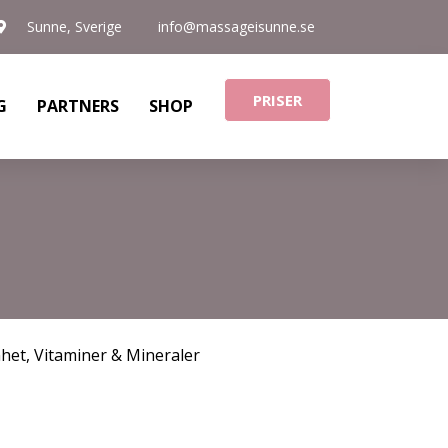
Sunne, Sverige
info@massageisunne.se
PRISER
G
PARTNERS
SHOP
nhet
,
Vitaminer & Mineraler