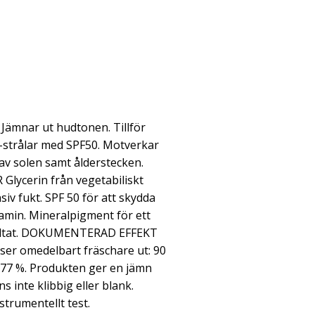
mnar ut hudtonen. Tillför
V-strålar med SPF50. Motverkar
av solen samt ålderstecken.
ycerin från vegetabiliskt
siv fukt. SPF 50 för att skydda
tamin. Mineralpigment för ett
esultat. DOKUMENTERAD EFFEKT
ser omedelbart fräschare ut: 90
 77 %. Produkten ger en jämn
s inte klibbig eller blank.
strumentellt test.