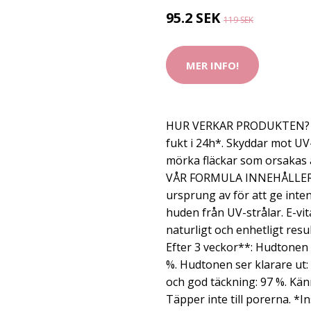
95.2 SEK
119 SEK
MER INFO!
HUR VERKAR PRODUKTEN? Jä
fukt i 24h*. Skyddar mot U
mörka fläckar som orsakas 
VÅR FORMULA INNEHÅLLER Gl
ursprung av för att ge inten
huden från UV-strålar. E-vi
naturligt och enhetligt r
Efter 3 veckor**: Hudtonen 
%. Hudtonen ser klarare ut:
och god täckning: 97 %. Känn
Täpper inte till porerna. *In