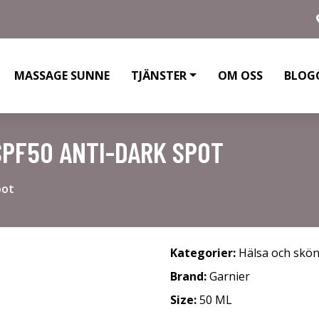
MASSAGE SUNNE
TJÄNSTER
OM OSS
BLOG
SPF50 ANTI-DARK SPOT
pot
Kategorier:
Hälsa och skö
Brand:
Garnier
Size:
50 ML