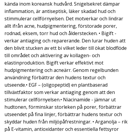
kända inom koreansk hudvård. Snigelsekret dämpar
inflammation, är antiseptisk, läker skadad hud och
stimmulerar cellförnyelsen. Det motverkar och lindrar
allt ifrån acne, hudpigmentering, förstorade porer,
rodnad, eksem, torr hud och ålderstecken. • Bigift -
verkar antiaging och reparerande. Den lurar huden att
den blivit stucken av ett bi vilket leder till ökat blodflöde
till området och aktivering av kollagen- och
elastinproduktion. Bigift verkar effektivt mot
hudpigmentering och acneärr. Genom regelbunden
användning förbättrar den hudens textur och
utseende.• EGF – (oligopeptid) en plantbaserad
tillväxtfaktor som verkar antiaging genom att den
stimulerar cellförnyelsen.• Niacinamide - jämnar ut
hudtonen, förminskar storleken på porer, förbättrar
utseendet på fina linjer, förbättrar hudens textur och
skyddar huden från miljöpåfrestningar. • Arganolja – rik
på E-vitamin, antioxidanter och essentiella fettsyror