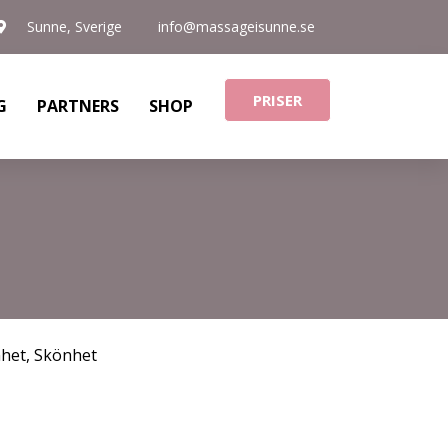
Sunne, Sverige
info@massageisunne.se
PRISER
G
PARTNERS
SHOP
nhet
,
Skönhet