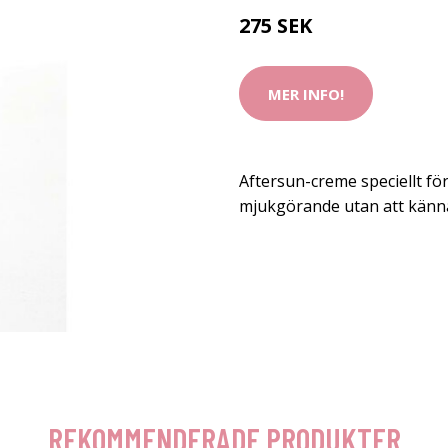
275 SEK
MER INFO!
Aftersun-creme speciellt fö
mjukgörande utan att känna
REKOMMENDERADE PRODUKTER