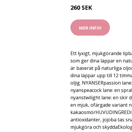
260 SEK
MER INFO!
Ett lyxigt, mjukgörande lip
som ger dina läppar en natu
är baserat på naturliga olj
dina läppar upp till 12 timm
oljig. NYANSERpassion lane:
nyanspeacock lane: en spra
nyanstwilight lane: en skir 
en mjuk, ofärgade variant n
kakaosmörHUVUDINGREDIENS
antioxidanter, jojoba tas s
mjukgöra och skyddaEkolog