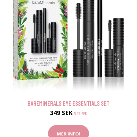
BAREMINERALS EYE ESSENTIALS SET
349 SEK
545 SEK
MER INFO!