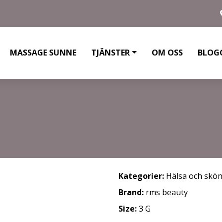
MASSAGE SUNNE
TJÄNSTER
OM OSS
BLOG
Kategorier:
Hälsa och skö
Brand:
rms beauty
Size:
3 G