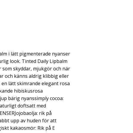
balm i lätt pigmenterade nyanser
rlig look. Tinted Daily Lipbalm
or som skyddar, mjukgör och när
ar och känns aldrig klibbig eller
 en lätt skimrande elegant rosa
kande hibiskusrosa
djup bärig nyanssimply cocoa:
aturligt doftsatt med
ERJojobaolja: rik på
nabbt upp av huden för att
iskt kakaosmör: Rik på E