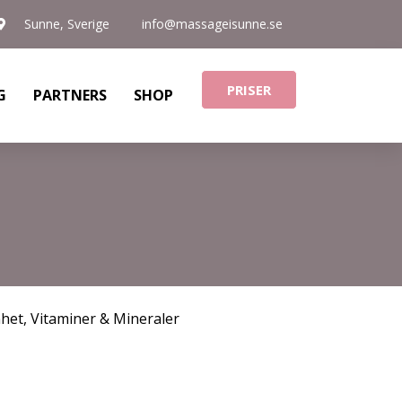
Sunne, Sverige
info@massageisunne.se
PRISER
G
PARTNERS
SHOP
nhet
,
Vitaminer & Mineraler