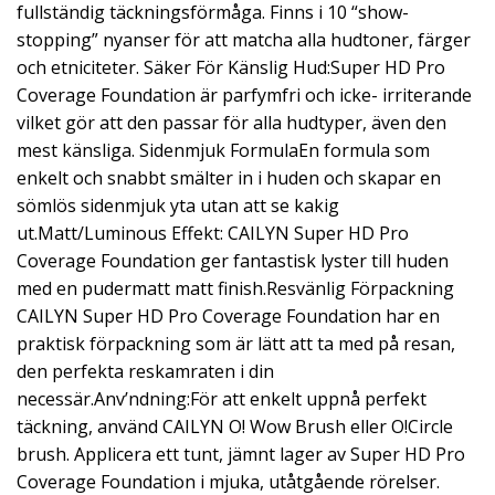
fullständig täckningsförmåga. Finns i 10 “show-
stopping” nyanser för att matcha alla hudtoner, färger
och etniciteter. Säker För Känslig Hud:Super HD Pro
Coverage Foundation är parfymfri och icke- irriterande
vilket gör att den passar för alla hudtyper, även den
mest känsliga. Sidenmjuk FormulaEn formula som
enkelt och snabbt smälter in i huden och skapar en
sömlös sidenmjuk yta utan att se kakig
ut.Matt/Luminous Effekt: CAILYN Super HD Pro
Coverage Foundation ger fantastisk lyster till huden
med en pudermatt matt finish.Resvänlig Förpackning
CAILYN Super HD Pro Coverage Foundation har en
praktisk förpackning som är lätt att ta med på resan,
den perfekta reskamraten i din
necessär.Anv’ndning:För att enkelt uppnå perfekt
täckning, använd CAILYN O! Wow Brush eller O!Circle
brush. Applicera ett tunt, jämnt lager av Super HD Pro
Coverage Foundation i mjuka, utåtgående rörelser.