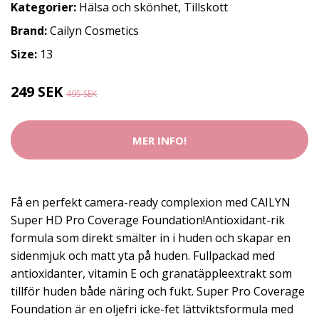
Kategorier:
Hälsa och skönhet
,
Tillskott
Brand:
Cailyn Cosmetics
Size:
13
249 SEK
495 SEK
MER INFO!
Få en perfekt camera-ready complexion med CAILYN
Super HD Pro Coverage Foundation!Antioxidant-rik
formula som direkt smälter in i huden och skapar en
sidenmjuk och matt yta på huden. Fullpackad med
antioxidanter, vitamin E och granatäppleextrakt som
tillför huden både näring och fukt. Super Pro Coverage
Foundation är en oljefri icke-fet lättviktsformula med