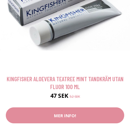
KINGFISHER ALOEVERA TEATREE MINT TANDKRÄM UTAN
FLUOR 100 ML
47 SEK
52 SEK
MER INFO!