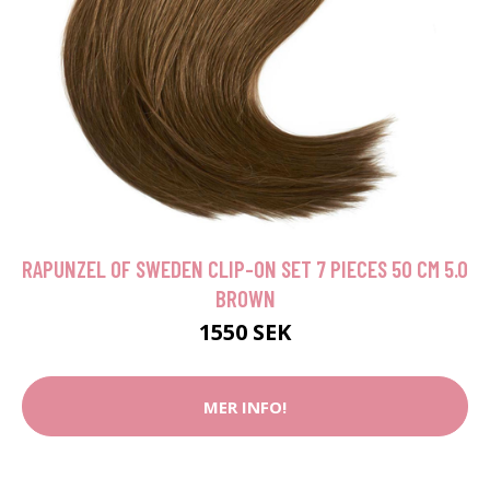
RAPUNZEL OF SWEDEN CLIP-ON SET 7 PIECES 50 CM 5.0
BROWN
1550 SEK
MER INFO!