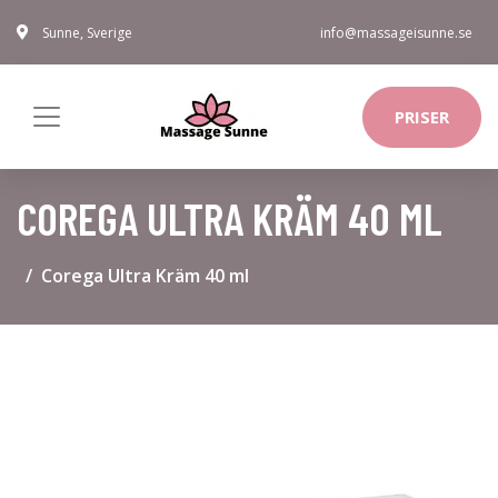
Sunne, Sverige
info@massageisunne.se
PRISER
COREGA ULTRA KRÄM 40 ML
Corega Ultra Kräm 40 ml