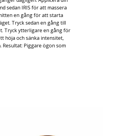
ånger dagligen. Applicera din
d sedan IRIS för att massera
itten en gång för att starta
äget. Tryck sedan en gång till
et. Tryck ytterligare en gång för
tt höja och sänka intensitet,
en. Resultat: Piggare ögon som