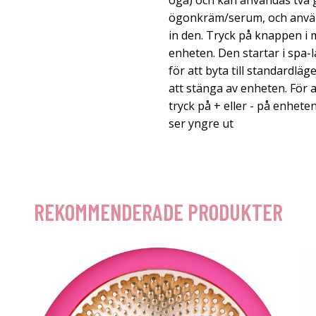
öga) och kan användas två g
ögonkräm/serum, och använ
in den. Tryck på knappen i m
enheten. Den startar i spa-l
för att byta till standardläg
att stänga av enheten. För a
tryck på + eller - på enhet
ser yngre ut
REKOMMENDERADE PRODUKTER