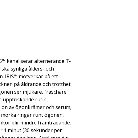
S™ kanaliserar alternerande T-
nska synliga ålders- och
n. IRIS™ motverkar på ett
cknen på åldrande och trötthet
gonen ser mjukare, fräschare
 uppfriskande rutin
tion av ögonkrämer och serum,
 mörka ringar runt ögonen,
rynkor blir mindre framträdande.
r 1 minut (30 sekunder per