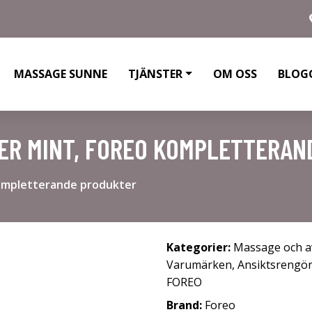
MASSAGE SUNNE
TJÄNSTER
OM OSS
BLOG
GER MINT, FOREO KOMPLETTERA
Kompletterande produkter
Kategorier:
Massage och a
Varumärken
,
Ansiktsrengö
FOREO
Brand:
Foreo