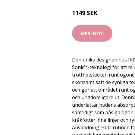
1149 SEK
MER INFO!
Den unika designen hos IRI
Sonic™-teknologi för att mi
trötthetstecken runt ögone
skonsamt sätt de synliga te
och gör att området runt ö
och ungdomligare ut. Denna
underlättar hudens absorp
samtidigt som påsiga ögon,
kråkfötter, fina linjer och 
Användning: Hela rutinen ta