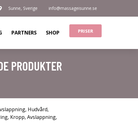
Sunne, Sverige
info@massageisunne.se
PRISER
G
PARTNERS
SHOP
NDE PRODUKTER
vslappning
,
Hudvård
,
ring
,
Kropp
,
Avslappning
,