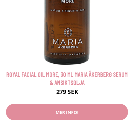
ROYAL FACIAL OIL MORE, 30 ML MARIA ÅKERBERG SERUM
& ANSIKTSOLJA
279 SEK
MER INFO!