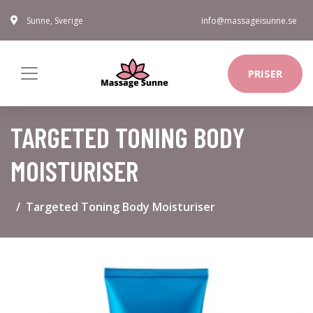
Sunne, Sverige
info@massageisunne.se
PRISER
TARGETED TONING BODY
MOISTURISER
Targeted Toning Body Moisturiser