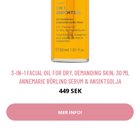
3-IN-1 FACIAL OIL FOR DRY, DEMANDING SKIN, 30 ML
ANNEMARIE BÖRLIND SERUM & ANSIKTSOLJA
449 SEK
MER INFO!