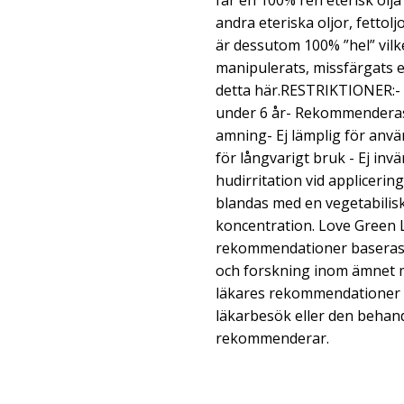
får en 100% ren eterisk olj
andra eteriska oljor, fettolj
är dessutom 100% ”hel” vilke
manipulerats, missfärgats e
detta här.RESTRIKTIONER:-
under 6 år- Rekommenderas i
amning- Ej lämplig för anvä
för långvarigt bruk - Ej inv
hudirritation vid applicerin
blandas med en vegetabilisk
koncentration. Love Green L
rekommendationer baseras på
och forskning inom ämnet m
läkares rekommendationer o
läkarbesök eller den behand
rekommenderar.