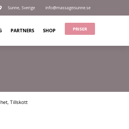
Sunne, Sverige
info@massageisunne.se
PRISER
G
PARTNERS
SHOP
nhet
,
Tillskott