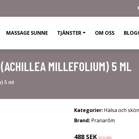
MASSAGE SUNNE
TJÄNSTER
OM OSS
BLOG
(ACHILLEA MILLEFOLIUM) 5 ML
m) 5 ml
Kategorier:
Hälsa och skö
Brand:
Pranarôm
488 SEK
610 SEK