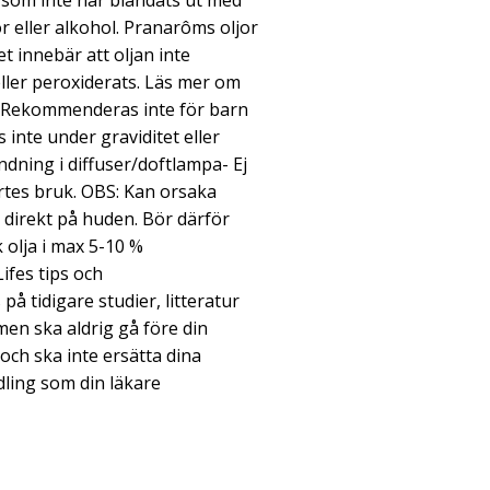
a som inte har blandats ut med
or eller alkohol. Pranarôms oljor
t innebär att oljan inte
ller peroxiderats. Läs mer om
 Rekommenderas inte för barn
nte under graviditet eller
ndning i diffuser/doftlampa- Ej
ärtes bruk. OBS: Kan orsaka
g direkt på huden. Bör därför
 olja i max 5-10 %
ifes tips och
 tidigare studier, litteratur
en ska aldrig gå före din
ch ska inte ersätta dina
ling som din läkare