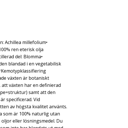
: Achillea millefolium•
 100% ren eterisk olja
illerad del: Blomma•
n blandad i en vegetabilisk
*Kemotypklassifiering
rade växten är botaniskt
, att växten har en definierad
pe=struktur) samt att den
är specificerad. Vid
tten av högsta kvalitet använts.
lja som är 100% naturlig utan
, oljor eller lösningsmedel. Du