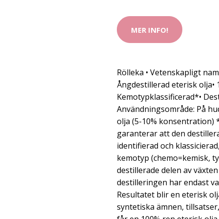
MER INFO!
Rölleka • Vetenskapligt namn
Ångdestillerad eterisk olja•
Kemotypklassificerad*• Dest
Användningsområde: På hude
olja (5-10% konsentration) 
garanterar att den destille
identifierad och klassicierad
kemotyp (chemo=kemisk, ty
destillerade delen av växten 
destilleringen har endast va
Resultatet blir en eterisk o
syntetiska ämnen, tillsatser