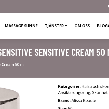
MASSAGE SUNNE
TJÄNSTER
OM OSS
BLOG
SENSITIVE SENSITIVE CREAM 50 
e Cream 50 ml
Kategorier:
Hälsa och skö
Ansiktsrengöring
,
Skönhet
Brand:
Alissa Beauté
Size:
50