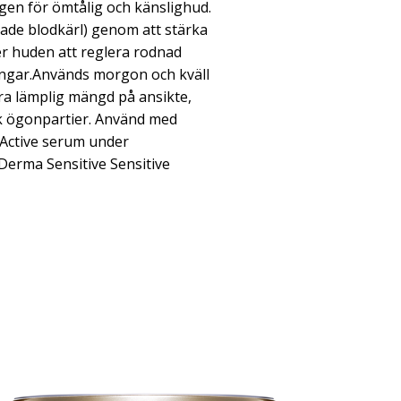
en för ömtålig och känslighud.
ade blodkärl) genom att stärka
er huden att reglera rodnad
ingar.Används morgon och kväll
era lämplig mängd på ansikte,
ik ögonpartier. Använd med
o Active serum under
Derma Sensitive Sensitive