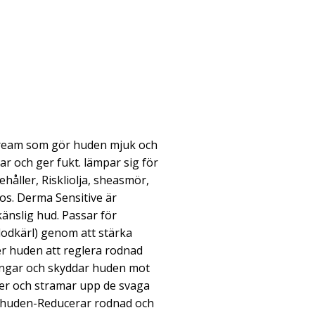
ream som gör huden mjuk och
ar och ger fukt. lämpar sig för
håller, Riskliolja, sheasmör,
los. Derma Sensitive är
änslig hud. Passar för
lodkärl) genom att stärka
er huden att reglera rodnad
ingar och skyddar huden mot
rker och stramar upp de svaga
r huden-Reducerar rodnad och