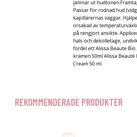
jämnar ut hudtonen.Framtag
Passar för rodnad hud (vidg
kapillärernas väggar. Hjälp
orsakad av temperaturväxl
på rengjort ansikte. Applic
hals och dekolletage, undv
fördel ett Alissa Beaute Bi
krämen.50ml Alissa Beauté 
Cream 50 ml
REKOMMENDERADE PRODUKTER