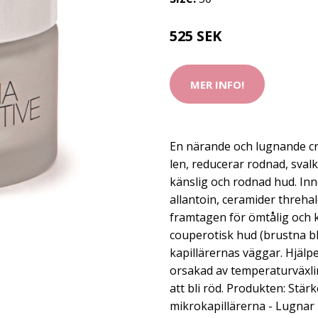
525 SEK
MER INFO!
En närande och lugnande c
len, reducerar rodnad, svalk
känslig och rodnad hud. Inne
allantoin, ceramider threha
framtagen för ömtålig och k
couperotisk hud (brustna b
kapillärernas väggar. Hjälp
orsakad av temperaturväxl
att bli röd. Produkten: Stä
mikrokapillärerna - Lugna