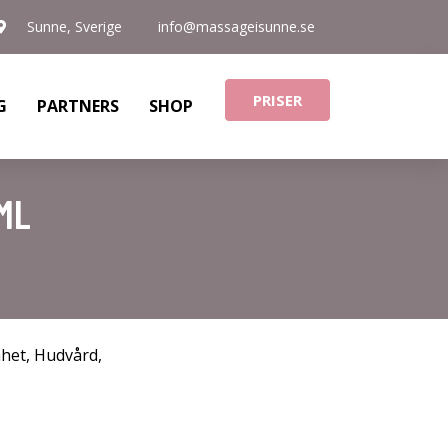
Sunne, Sverige
info@massageisunne.se
PRISER
G
PARTNERS
SHOP
ML
nhet
,
Hudvård
,