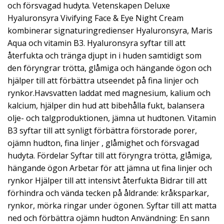
och försvagad hudyta. Vetenskapen Deluxe
Hyaluronsyra Vivifying Face & Eye Night Cream
kombinerar signaturingredienser Hyaluronsyra, Maris
Aqua och vitamin B3. Hyaluronsyra syftar till att
återfukta och tränga djupt in i huden samtidigt som
den föryngrar trötta, glåmiga och hängande ögon och
hjälper till att förbättra utseendet på fina linjer och
rynkor.Havsvatten laddat med magnesium, kalium och
kalcium, hjälper din hud att bibehålla fukt, balansera
olje- och talgproduktionen, jämna ut hudtonen. Vitamin
B3 syftar till att synligt förbättra förstorade porer,
ojämn hudton, fina linjer , glåmighet och försvagad
hudyta. Fördelar Syftar till att föryngra trötta, glåmiga,
hängande ögon Arbetar för att jämna ut fina linjer och
rynkor Hjälper till att intensivt återfukta Bidrar till att
förhindra och vända tecken på åldrande: kråksparkar,
rynkor, mörka ringar under ögonen. Syftar till att matta
ned och förbättra ojämn hudton Användning: En sann