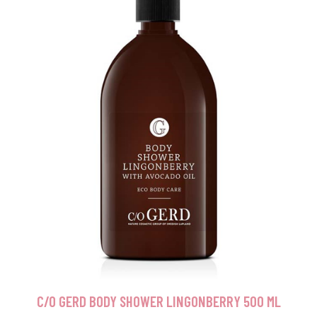
C/O GERD BODY SHOWER LINGONBERRY 500 ML