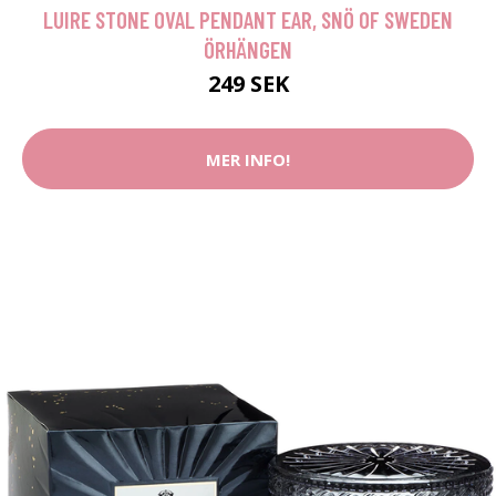
LUIRE STONE OVAL PENDANT EAR, SNÖ OF SWEDEN
ÖRHÄNGEN
249 SEK
MER INFO!