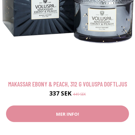
MAKASSAR EBONY & PEACH, 312 G VOLUSPA DOFTLJUS
337 SEK
449 SEK
MER INFO!