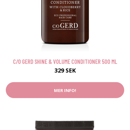
C/O GERD SHINE & VOLUME CONDITIONER 500 ML
329 SEK
MER INFO!