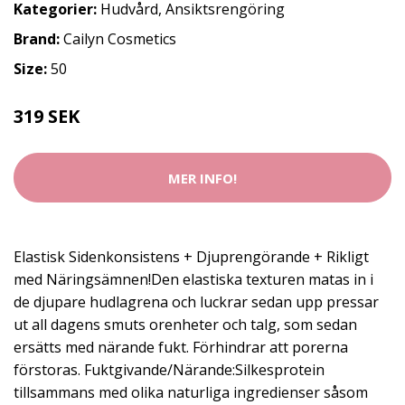
Kategorier:
Hudvård
,
Ansiktsrengöring
Brand:
Cailyn Cosmetics
Size:
50
319 SEK
MER INFO!
Elastisk Sidenkonsistens + Djuprengörande + Rikligt
med Näringsämnen!Den elastiska texturen matas in i
de djupare hudlagrena och luckrar sedan upp pressar
ut all dagens smuts orenheter och talg, som sedan
ersätts med närande fukt. Förhindrar att porerna
förstoras. Fuktgivande/Närande:Silkesprotein
tillsammans med olika naturliga ingredienser såsom