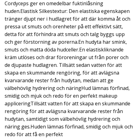
Cordyceps ger en omedelbar fuktinlåsning
huden.Elastisk Silkestextur: Den elastiska egenskapen
tränger djupt ner i hudlagret för att där komma åt och
pressa ut smuts och orenheter på ett effektivt sätt,
detta för att förhindra att smuts och talg byggs upp
och ger förstorning av porerna.En hudyta har smink,
smuts och matta döda hudceller.En elastiskliknande
kräm utlöses och drar föroreningar ut från porer och
de djupaste hudlagren. Tillsätt sedan vatten för att
skapa en skummande rengöring, för att avlägsna
kvarvarande rester från hudytan, medan att ge
välbehövlig hydrering och näringHud lämnas förfinad,
smidig och mjuk och redo för en perfekt makeup
appliceringTillsätt vatten för att skapa en skummande
rengöring för att avlägsna kvarvarande rester från
hudytan, samtidigt som välbehövlig hydrering och
näring ges.Huden lämnas förfinad, smidig och mjuk och
redo för att få en perfekt