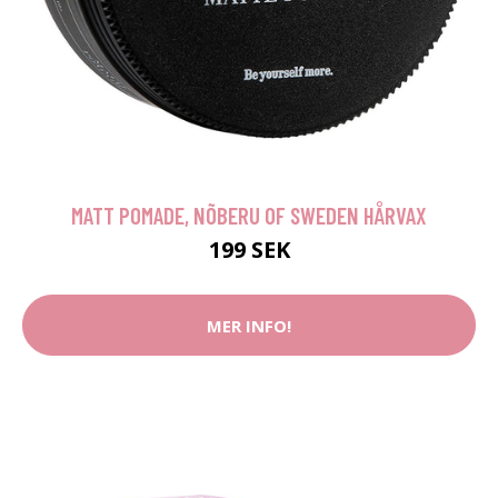
MATT POMADE, NÕBERU OF SWEDEN HÅRVAX
199 SEK
MER INFO!