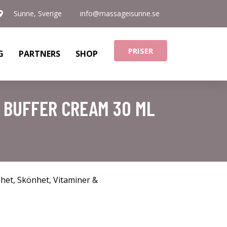
Sunne, Sverige
info@massageisunne.se
PRISER
G
PARTNERS
SHOP
 BUFFER CREAM 30 ML
nhet
,
Skönhet
,
Vitaminer &