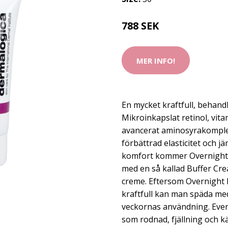
788 SEK
MER INFO!
En mycket kraftfull, behand
Mikroinkapslat retinol, vita
avancerat aminosyrakomplex
förbättrad elasticitet och 
komfort kommer Overnight 
med en så kallad Buffer Cr
creme. Eftersom Overnight 
kraftfull kan man späda me
veckornas användning. Eventu
som rodnad, fjällning och k