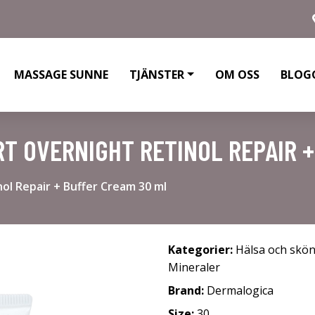
MASSAGE SUNNE
TJÄNSTER
OM OSS
BLOG
T OVERNIGHT RETINOL REPAIR +
ol Repair + Buffer Cream 30 ml
Kategorier:
Hälsa och skö
Mineraler
Brand:
Dermalogica
Size:
30