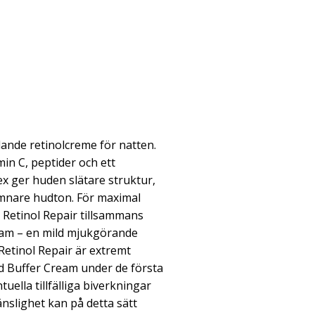
lande retinolcreme för natten.
min C, peptider och ett
 ger huden slätare struktur,
jämnare hudton. För maximal
Retinol Repair tillsammans
eam – en mild mjukgörande
Retinol Repair är extremt
d Buffer Cream under de första
ella tillfälliga biverkningar
änslighet kan på detta sätt