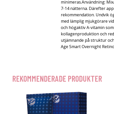
minimeras.Användning: Mix
7-14 nätterna. Därefter appli
rekommendation. Undvik ög
med lämplig mjukgörare vid
och högaktiv A-vitamin so
kollagenproduktion och redu
utjämnande på struktur oc
Age Smart Overnight Retino
REKOMMENDERADE PRODUKTER