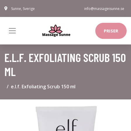
Sunne, Sverige
info@massageisunne.se
PRISER
E.L.F. EXFOLIATING SCRUB 150
ML
e.l.f. Exfoliating Scrub 150 ml